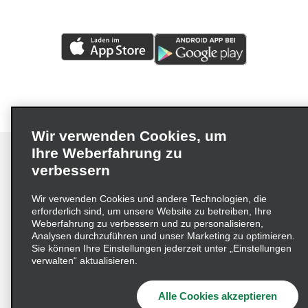
Flughafen Burbank Bob Hope, Luxusfahrzeuge (BUR)
Flughafen Edwards Air Force Base (EDW)
Flughafen Fresno Yosemite (FAT)
Flughafen John Wayne (SNA)
Flughafen John Wayne, Luxusfahrzeuge (SNA)
Flughafen Long Beach (LGB)
Wir verwenden Cookies, um
Flughafen Los Angeles (LAX)
Ihre Weberfahrung zu
Flughafen Mammoth Yosemite (MMH)
verbessern
Flughafen Monterey (MRY)
Impressum
Nutzungsbedingungen
Datenschutzrichtlinie
Wir verwenden Cookies und andere Technologien, die
erforderlich sind, um unsere Website zu betreiben, Ihre
Flughafen Monterey, Luxusfahrz. (MRY)
Cookie-Richtlinie
Datenschutzoptionen
Weberfahrung zu verbessern und zu personalisieren,
Lieferkettensorgfaltspflichtengesetz (LkSG) Grundsatzerklärung
Flughafen Oakland (OAK)
Analysen durchzuführen und unser Marketing zu optimieren.
Sie können Ihre Einstellungen jederzeit unter „Einstellungen
Beschwerdeverfahren nach dem
Flughafen Ontario (ONT)
verwalten“ aktualisieren.
Lieferkettensorgfaltspflichtengesetz
Flughafen Palm Springs (PSP)
Alle Cookies akzeptieren
Flughafen Sacramento (SMF)