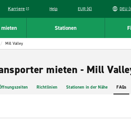
Karriere
Help
EUR (€)
D
Link opens in a new window
 mieten
Stationen
F
Mill Valley
nsporter mieten - Mill Valle
Öffnungszeiten
Richtlinien
Stationen in der Nähe
FAQs