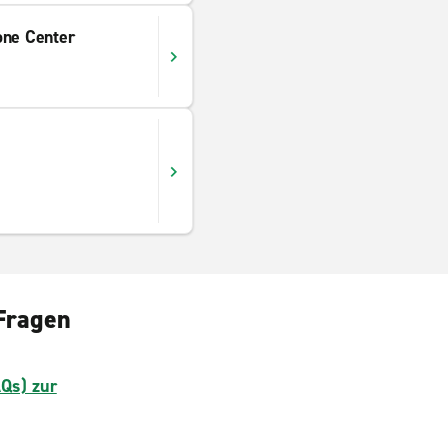
one Center
 Fragen
AQs) zur