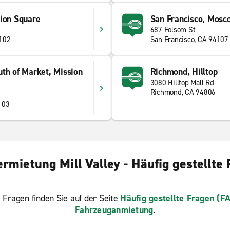
nion Square
San Francisco, Mosc
687 Folsom St
4102
San Francisco, CA 94107
uth of Market, Mission
Richmond, Hilltop
3080 Hilltop Mall Rd
Richmond, CA 94806
103
rmietung Mill Valley - Häufig gestellte
 Fragen finden Sie auf der Seite
Häufig gestellte Fragen (F
Fahrzeuganmietung
.