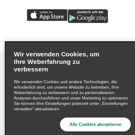
Wir verwenden Cookies, um
Ihre Weberfahrung zu
verbessern
Impressum
Nutzungsbedingungen
Datenschutzrichtlinie
Wir verwenden Cookies und andere Technologien, die
erforderlich sind, um unsere Website zu betreiben, Ihre
Cookie-Richtlinie
Datenschutzoptionen
Weberfahrung zu verbessern und zu personalisieren,
Lieferkettensorgfaltspflichtengesetz (LkSG) Grundsatzerklärung
Analysen durchzuführen und unser Marketing zu optimieren.
Sie können Ihre Einstellungen jederzeit unter „Einstellungen
Beschwerdeverfahren nach dem
verwalten“ aktualisieren.
Lieferkettensorgfaltspflichtengesetz
Alle Cookies akzeptieren
© 2026 Enterprise Holdings, Inc. Alle Rechte vorbehalten