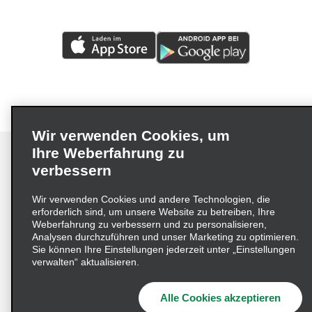
Wir verwenden Cookies, um
Ihre Weberfahrung zu
verbessern
Impressum
Nutzungsbedingungen
Datenschutzrichtlinie
Wir verwenden Cookies und andere Technologien, die
erforderlich sind, um unsere Website zu betreiben, Ihre
Cookie-Richtlinie
Datenschutzoptionen
Weberfahrung zu verbessern und zu personalisieren,
Lieferkettensorgfaltspflichtengesetz (LkSG) Grundsatzerklärung
Analysen durchzuführen und unser Marketing zu optimieren.
Sie können Ihre Einstellungen jederzeit unter „Einstellungen
Beschwerdeverfahren nach dem
verwalten“ aktualisieren.
Lieferkettensorgfaltspflichtengesetz
Alle Cookies akzeptieren