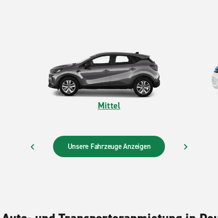
Mittel
Unsere Fahrzeuge Anzeigen
VORIGE
WEITER
 Auto- und Transporteranmietung in De