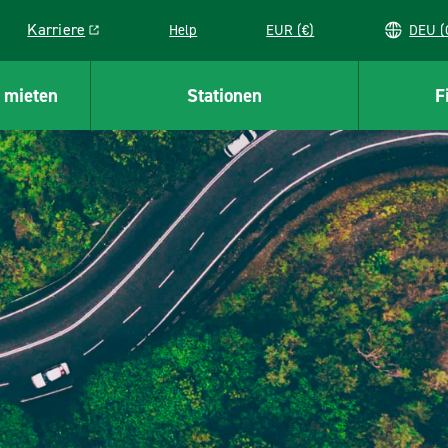
Karriere
Help
EUR (€)
D
Link opens in a new window
 mieten
Stationen
F