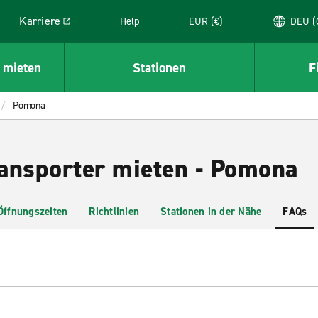
Karriere
Help
EUR (€)
D
Link opens in a new window
 mieten
Stationen
F
Pomona
ansporter mieten - Pomona
Öffnungszeiten
Richtlinien
Stationen in der Nähe
FAQs