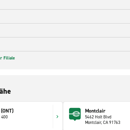
 Filiale
Nähe
 (ONT)
Montclair
e 400
5462 Holt Blvd
Montclair, CA 91763