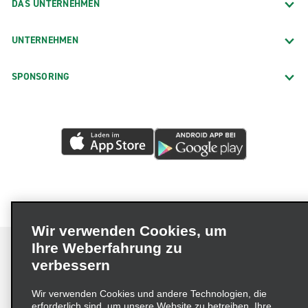
DAS UNTERNEHMEN
UNTERNEHMEN
SPONSORING
Wir verwenden Cookies, um
Ihre Weberfahrung zu
verbessern
Impressum
Nutzungsbedingungen
Datenschutzrichtlinie
Wir verwenden Cookies und andere Technologien, die
erforderlich sind, um unsere Website zu betreiben, Ihre