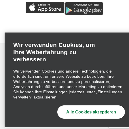
Wir verwenden Cookies, um
Ihre Weberfahrung zu
verbessern
Impressum
Nutzungsbedingungen
Datenschutzrichtlinie
Wir verwenden Cookies und andere Technologien, die
erforderlich sind, um unsere Website zu betreiben, Ihre
Cookie-Richtlinie
Datenschutzoptionen
Weberfahrung zu verbessern und zu personalisieren,
Lieferkettensorgfaltspflichtengesetz (LkSG) Grundsatzerklärung
Analysen durchzuführen und unser Marketing zu optimieren.
Sie können Ihre Einstellungen jederzeit unter „Einstellungen
Beschwerdeverfahren nach dem
verwalten“ aktualisieren.
Lieferkettensorgfaltspflichtengesetz
Alle Cookies akzeptieren
© 2026 Enterprise Holdings, Inc. Alle Rechte vorbehalten