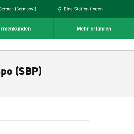
Eine Station finden
EU (German (Germany))
irmenkunden
Mehr erfahren
spo (SBP)