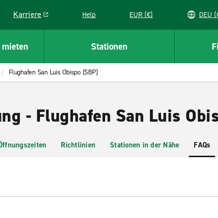
Karriere
Help
EUR (€)
D
Link opens in a new window
 mieten
Stationen
F
Flughafen San Luis Obispo (SBP)
ng - Flughafen San Luis Obi
Öffnungszeiten
Richtlinien
Stationen in der Nähe
FAQs