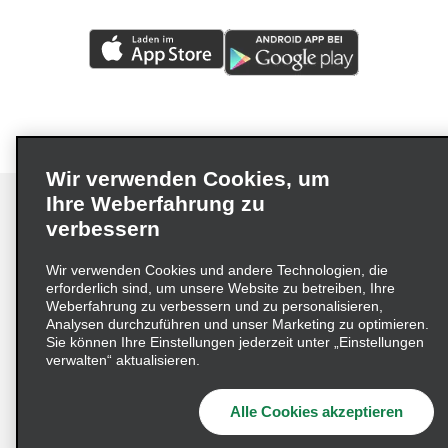
Wir verwenden Cookies, um
Ihre Weberfahrung zu
verbessern
Impressum
Nutzungsbedingungen
Datenschutzrichtlinie
Wir verwenden Cookies und andere Technologien, die
erforderlich sind, um unsere Website zu betreiben, Ihre
Cookie-Richtlinie
Datenschutzoptionen
Weberfahrung zu verbessern und zu personalisieren,
Lieferkettensorgfaltspflichtengesetz (LkSG) Grundsatzerklärung
Analysen durchzuführen und unser Marketing zu optimieren.
Sie können Ihre Einstellungen jederzeit unter „Einstellungen
Beschwerdeverfahren nach dem
verwalten“ aktualisieren.
Lieferkettensorgfaltspflichtengesetz
Alle Cookies akzeptieren
© 2026 Enterprise Holdings, Inc. Alle Rechte vorbehalten