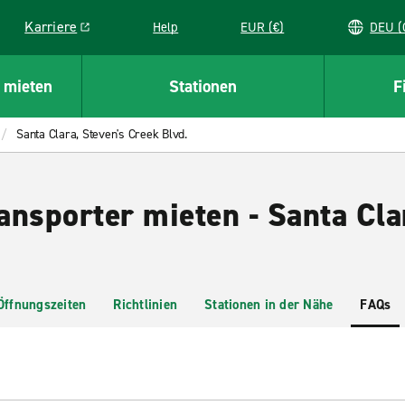
Karriere
Help
EUR (€)
D
Link opens in a new window
 mieten
Stationen
F
Santa Clara, Steven's Creek Blvd.
ansporter mieten - Santa Cla
Öffnungszeiten
Richtlinien
Stationen in der Nähe
FAQs