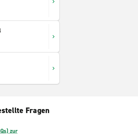
l
estellte Fragen
AQs) zur