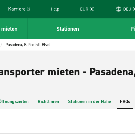
Karriere
Help
EUR (€)
D
Link opens in a new window
 mieten
Stationen
F
Pasadena, E. Foothill Blvd.
nsporter mieten - Pasadena, 
Öffnungszeiten
Richtlinien
Stationen in der Nähe
FAQs