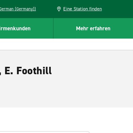
Eine Station finden
EU (German (Germany))
irmenkunden
Mehr erfahren
E. Foothill