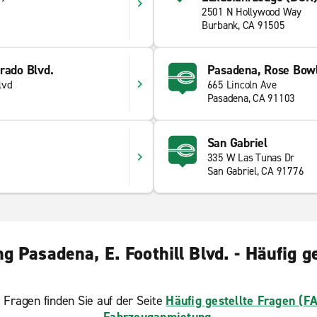
2501 N Hollywood Way
Burbank, CA 91505
rado Blvd.
Pasadena, Rose Bow
lvd
665 Lincoln Ave
Pasadena, CA 91103
San Gabriel
335 W Las Tunas Dr
San Gabriel, CA 91776
 Pasadena, E. Foothill Blvd. - Häufig g
 Fragen finden Sie auf der Seite
Häufig gestellte Fragen (F