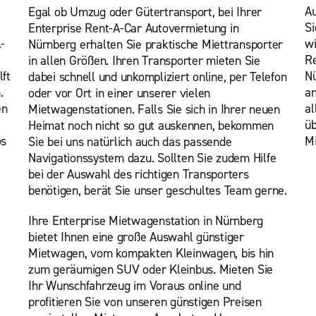
Au
Egal ob Umzug oder Gütertransport, bei Ihrer
Si
Enterprise Rent-A-Car Autovermietung in
-
wi
Nürnberg erhalten Sie praktische Miettransporter
R
in allen Größen. Ihren Transporter mieten Sie
ft
Nü
dabei schnell und unkompliziert online, per Telefon
.
a
oder vor Ort in einer unserer vielen
en
al
Mietwagenstationen. Falls Sie sich in Ihrer neuen
üb
Heimat noch nicht so gut auskennen, bekommen
os
Mi
Sie bei uns natürlich auch das passende
Navigationssystem dazu. Sollten Sie zudem Hilfe
bei der Auswahl des richtigen Transporters
benötigen, berät Sie unser geschultes Team gerne.
Ihre Enterprise Mietwagenstation in Nürnberg
bietet Ihnen eine große Auswahl günstiger
Mietwagen, vom kompakten Kleinwagen, bis hin
zum geräumigen SUV oder Kleinbus. Mieten Sie
Ihr Wunschfahrzeug im Voraus online und
profitieren Sie von unseren günstigen Preisen