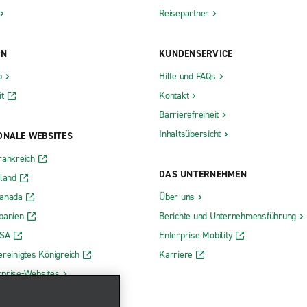
Reisepartner
ON
KUNDENSERVICE
b
Hilfe und FAQs
t
Kontakt
Barrierefreiheit
Inhaltsübersicht
ONALE WEBSITES
rankreich
DAS UNTERNEHMEN
rland
Kanada
Über uns
panien
Berichte und Unternehmensführung
USA
Enterprise Mobility
ereinigtes Königreich
Karriere
rprise-Websites