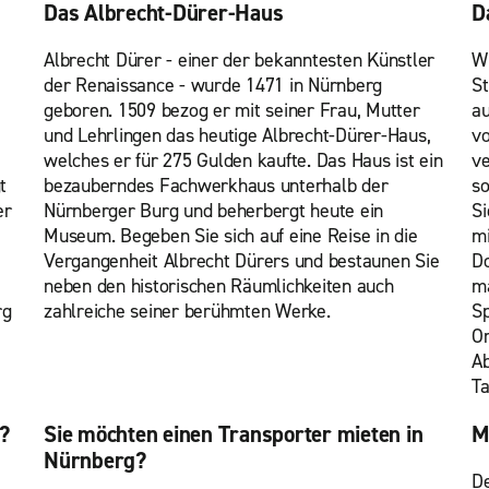
Das Albrecht-Dürer-Haus
D
Albrecht Dürer - einer der bekanntesten Künstler
Wi
der Renaissance - wurde 1471 in Nürnberg
S
geboren. 1509 bezog er mit seiner Frau, Mutter
au
und Lehrlingen das heutige Albrecht-Dürer-Haus,
vo
welches er für 275 Gulden kaufte. Das Haus ist ein
ve
t
bezauberndes Fachwerkhaus unterhalb der
so
er
Nürnberger Burg und beherbergt heute ein
Si
Museum. Begeben Sie sich auf eine Reise in die
mi
Vergangenheit Albrecht Dürers und bestaunen Sie
Do
neben den historischen Räumlichkeiten auch
ma
rg
zahlreiche seiner berühmten Werke.
Sp
Or
Ab
Ta
?
Sie möchten einen Transporter mieten in
M
Nürnberg?
De