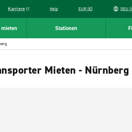
Karriere
Help
EUR (€)
D
Link opens in a new window
 mieten
Stationen
F
berg
nsporter Mieten - Nürnberg