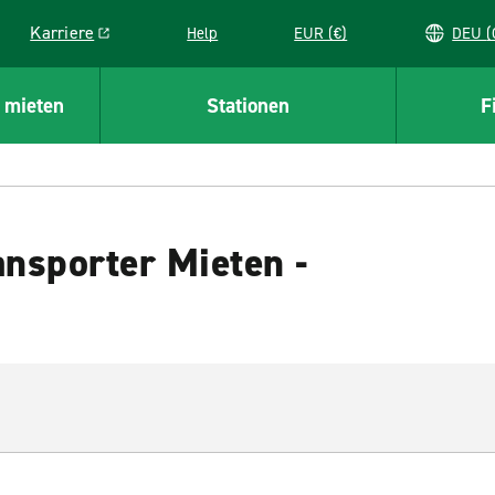
Karriere
Help
EUR (€)
D
Link opens in a new window
 mieten
Stationen
F
nsporter Mieten -