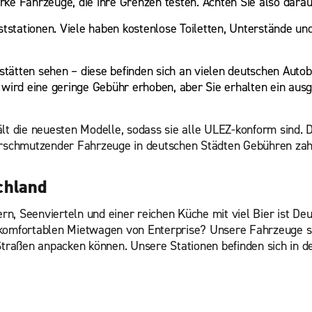
arke Fahrzeuge, die ihre Grenzen testen. Achten Sie also darauf
ststationen. Viele haben kostenlose Toiletten, Unterstände und
ätten sehen – diese befinden sich an vielen deutschen Autob
te wird eine geringe Gebühr erhoben, aber Sie erhalten ein au
ält die neuesten Modelle, sodass sie alle ULEZ-konform sind. 
rschmutzender Fahrzeuge in deutschen Städten Gebühren za
chland
, Seenvierteln und einer reichen Küche mit viel Bier ist Deut
 komfortablen Mietwagen von Enterprise? Unsere Fahrzeuge si
 Straßen anpacken können. Unsere Stationen befinden sich in 