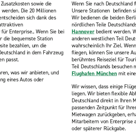
 Zusatzkosten sowie die
Wenn Sie nach Deutschland fl
 werden. Die 20 Millionen
Unsere
Stationen befinden s
entscheiden sich dank des
Wir bedienen die beiden Ber
attraktiven
nördlichen Teile Deutschland
für Enterprise.. Wenn Sie bei
Hannover
bedient werden. W
r die bequemste Station
anderen westlichen Teil Deut
site bezahlen, um die
wahrscheinlich Ihr Ziel. Wen
, Deutschland in dem Fahrzeug
fliegen, können Sie unsere 
en passt.
berühmtes Reiseziel für Tour
Teil Deutschlands besuchen 
ren, was wir anbieten, und
Flughafen München
mit eine
ung eines Autos oder
Wir wissen, dass einige Flüg
liegen. Wir bieten flexible Ab
Deutschland direkt in Ihren 
passenden Zeitpunkt für Ihr
Mietwagen zurückgeben, erhal
Mitarbeitern von Enterprise a
oder späterer Rückgabe.