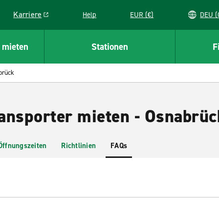
Karriere
Help
EUR (€)
D
Link opens in a new window
 mieten
Stationen
F
brück
ansporter mieten - Osnabrüc
Öffnungszeiten
Richtlinien
FAQs