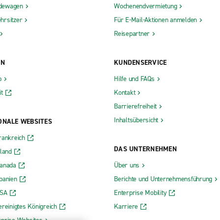
dewagen
Wochenendvermietung
hrsitzer
Für E-Mail-Aktionen anmelden
Reisepartner
ON
KUNDENSERVICE
b
Hilfe und FAQs
t
Kontakt
Barrierefreiheit
Inhaltsübersicht
ONALE WEBSITES
rankreich
DAS UNTERNEHMEN
rland
Kanada
Über uns
panien
Berichte und Unternehmensführung
USA
Enterprise Mobility
ereinigtes Königreich
Karriere