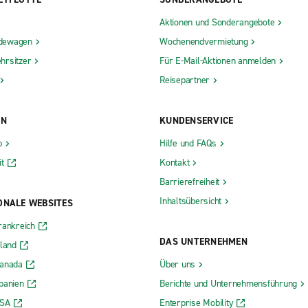
Aktionen und Sonderangebote
dewagen
Wochenendvermietung
hrsitzer
Für E-Mail-Aktionen anmelden
Reisepartner
ON
KUNDENSERVICE
b
Hilfe und FAQs
t
Kontakt
Barrierefreiheit
Inhaltsübersicht
ONALE WEBSITES
rankreich
DAS UNTERNEHMEN
rland
Kanada
Über uns
panien
Berichte und Unternehmensführung
USA
Enterprise Mobility