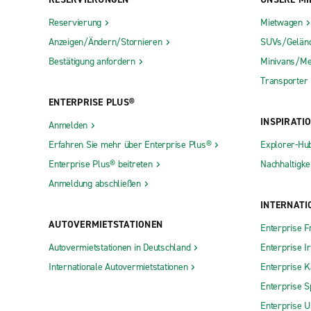
Reservierung
Mietwagen
Anzeigen/Ändern/Stornieren
SUVs/Gelän
Bestätigung anfordern
Minivans/Me
Transporter
ENTERPRISE PLUS®
INSPIRATI
Anmelden
Erfahren Sie mehr über Enterprise Plus®
Explorer-Hu
Enterprise Plus® beitreten
Nachhaltigkei
Anmeldung abschließen
INTERNATI
AUTOVERMIETSTATIONEN
Enterprise F
Autovermietstationen in Deutschland
Enterprise I
Internationale Autovermietstationen
Enterprise 
Enterprise S
Enterprise 