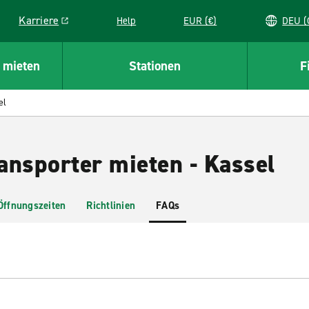
Karriere
Help
EUR (€)
D
Link opens in a new window
 mieten
Stationen
F
el
ansporter mieten - Kassel
Öffnungszeiten
Richtlinien
FAQs