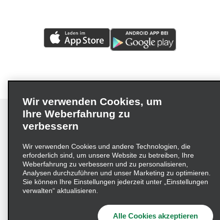
Wir verwenden Cookies, um
Ihre Weberfahrung zu
verbessern
Impressum
Nutzungsbedingungen
Datenschutzrichtlinie
Wir verwenden Cookies und andere Technologien, die
erforderlich sind, um unsere Website zu betreiben, Ihre
Cookie-Richtlinie
Datenschutzoptionen
Weberfahrung zu verbessern und zu personalisieren,
Lieferkettensorgfaltspflichtengesetz (LkSG) Grundsatzerklärung
Analysen durchzuführen und unser Marketing zu optimieren.
Sie können Ihre Einstellungen jederzeit unter „Einstellungen
Beschwerdeverfahren nach dem
verwalten“ aktualisieren.
Lieferkettensorgfaltspflichtengesetz
Alle Cookies akzeptieren