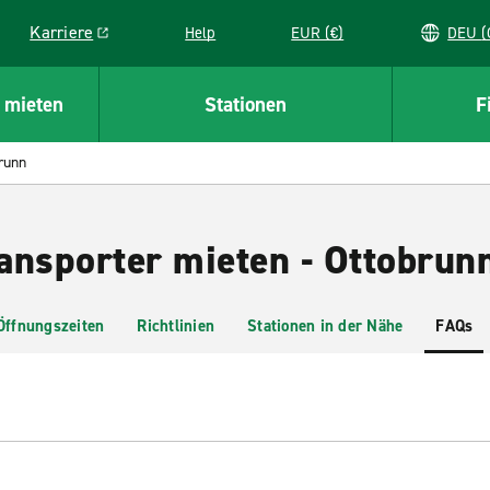
Karriere
Help
EUR (€)
D
Link opens in a new window
 mieten
Stationen
F
runn
ansporter mieten - Ottobrun
Öffnungszeiten
Richtlinien
Stationen in der Nähe
FAQs