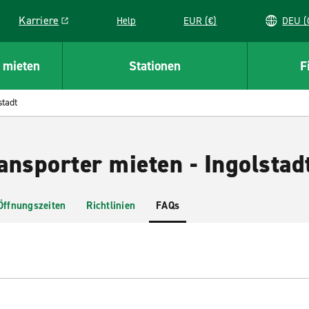
Karriere
Help
EUR (€)
D
Link opens in a new window
 mieten
Stationen
F
stadt
ansporter mieten - Ingolstad
Öffnungszeiten
Richtlinien
FAQs