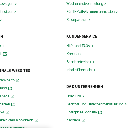
dewagen
Wochenendvermietung
hrsitzer
Für E-Mail-Aktionen anmelden
Reisepartner
ON
KUNDENSERVICE
b
Hilfe und FAQs
t
Kontakt
Barrierefreiheit
Inhaltsübersicht
ONALE WEBSITES
rankreich
DAS UNTERNEHMEN
rland
Kanada
Über uns
panien
Berichte und Unternehmensführung
USA
Enterprise Mobility
ereinigtes Königreich
Karriere