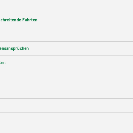
schreitende Fahrten
densansprüchen
ten