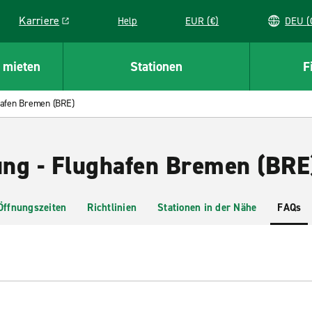
Karriere
Help
EUR (€)
D
Link opens in a new window
 mieten
Stationen
F
afen Bremen (BRE)
ng - Flughafen Bremen (BRE
Öffnungszeiten
Richtlinien
Stationen in der Nähe
FAQs