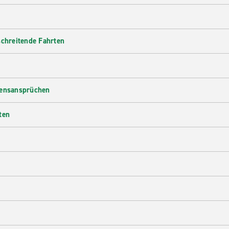
schreitende Fahrten
densansprüchen
ten