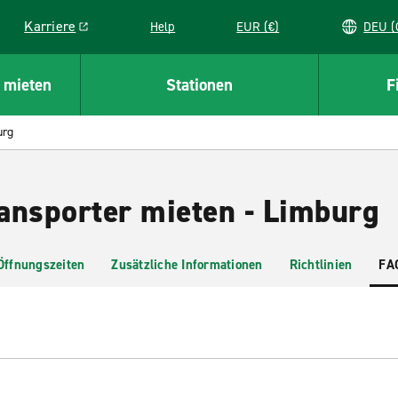
Karriere
Help
EUR (€)
D
Link opens in a new window
 mieten
Stationen
F
urg
ansporter mieten - Limburg
Öffnungszeiten
Zusätzliche Informationen
Richtlinien
FA