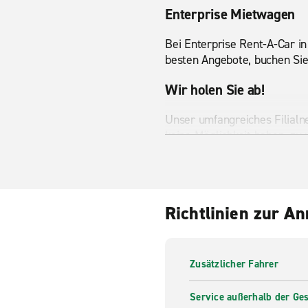
Enterprise Mietwagen
Bei Enterprise Rent-A-Car i
besten Angebote, buchen Sie 
Wir holen Sie ab!
Unser umfangreiches Filialne
keine Möglichkeit haben, zu 
Limburg Transporterve
Egal ob Sie umziehen oder 
Richtlinien zur A
unserer Filiale in Limburg b
Transporter oder 9-Sitzer au
Zusätzlicher Fahrer
Service außerhalb der Ges