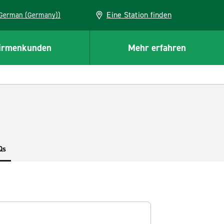
Eine Station finden
EU (German (Germany))
irmenkunden
Mehr erfahren
Qs