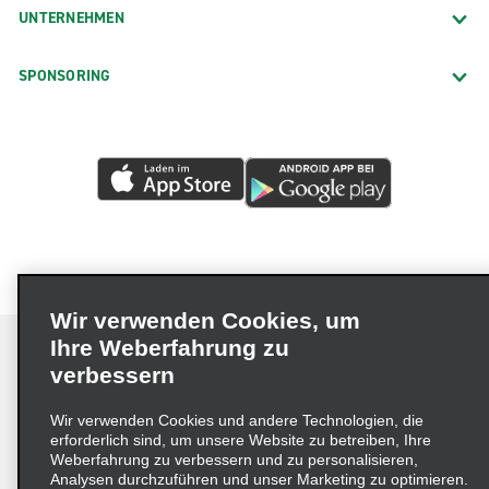
UNTERNEHMEN
SPONSORING
Wir verwenden Cookies, um
Ihre Weberfahrung zu
verbessern
Impressum
Nutzungsbedingungen
Datenschutzrichtlinie
Wir verwenden Cookies und andere Technologien, die
erforderlich sind, um unsere Website zu betreiben, Ihre
Cookie-Richtlinie
Datenschutzoptionen
Weberfahrung zu verbessern und zu personalisieren,
Lieferkettensorgfaltspflichtengesetz (LkSG) Grundsatzerklärung
Analysen durchzuführen und unser Marketing zu optimieren.