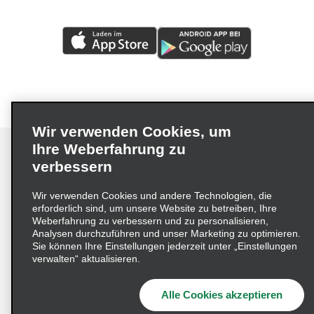
Wir verwenden Cookies, um
Ihre Weberfahrung zu
verbessern
Impressum
Nutzungsbedingungen
Datenschutzrichtlinie
Wir verwenden Cookies und andere Technologien, die
erforderlich sind, um unsere Website zu betreiben, Ihre
Cookie-Richtlinie
Datenschutzoptionen
Weberfahrung zu verbessern und zu personalisieren,
Lieferkettensorgfaltspflichtengesetz (LkSG) Grundsatzerklärung
Analysen durchzuführen und unser Marketing zu optimieren.
Sie können Ihre Einstellungen jederzeit unter „Einstellungen
Beschwerdeverfahren nach dem
verwalten“ aktualisieren.
Lieferkettensorgfaltspflichtengesetz
Alle Cookies akzeptieren
© 2026 Enterprise Holdings, Inc. Alle Rechte vorbehalten