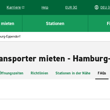
Karriere
Help
EUR (€)
D
Link opens in a new window
 mieten
Stationen
F
urg-Eppendorf
ansporter mieten - Hamburg
Öffnungszeiten
Richtlinien
Stationen in der Nähe
FAQs