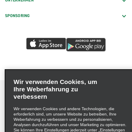
UNTERNEHMEN
SPONSORING
Wir verwenden Cookies, um
Ihre Weberfahrung zu
verbessern
Impressum
Nutzungsbedingungen
Datenschutzrichtlinie
Wir verwenden Cookies und andere Technologien, die
erforderlich sind, um unsere Website zu betreiben, Ihre
Cookie-Richtlinie
Datenschutzoptionen
Weberfahrung zu verbessern und zu personalisieren,
Lieferkettensorgfaltspflichtengesetz (LkSG) Grundsatzerklärung
Analysen durchzuführen und unser Marketing zu optimieren.
Sie können Ihre Einstellungen jederzeit unter „Einstellungen