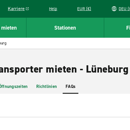
Karriere
Help
EUR (€)
D
Link opens in a new window
 mieten
Stationen
F
burg
ansporter mieten - Lüneburg
Öffnungszeiten
Richtlinien
FAQs