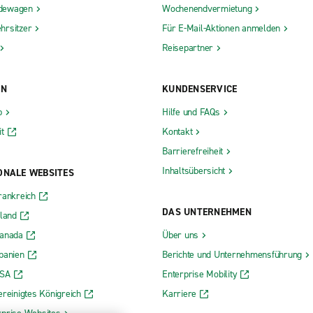
dewagen
Wochenendvermietung
hrsitzer
Für E-Mail-Aktionen anmelden
Reisepartner
ON
KUNDENSERVICE
b
Hilfe und FAQs
t
Kontakt
Barrierefreiheit
Inhaltsübersicht
ONALE WEBSITES
rankreich
DAS UNTERNEHMEN
rland
Kanada
Über uns
panien
Berichte und Unternehmensführung
USA
Enterprise Mobility
ereinigtes Königreich
Karriere