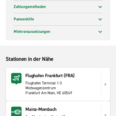
besuchen Sie unsere Filialseiten und finden Sie das
Zahlungsmethoden
passende Mietfahrzeug für Ihre Bedürfnisse. Wir bieten
sowohl Kurz- als auch Langzeitmieten. In Mainz
Pannenhilfe
Wallstraße gibt es viel zu entdecken, weshalb ein
Mietwagen das Besichtigen und Erkunden der
Mietvoraussetzungen
Sehenswürdigkeiten erleichtert. Beginnen Sie Ihre
Reise mit Enterprise Rent-A-Car.
Stationen in der Nähe
Flughafen Frankfurt (FRA)
Flughafen Terminal 1-3
Mietwagenzentrum
Frankfurt Am Main, HE 60549
Mainz-Mombach