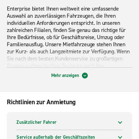
Enterprise bietet Ihnen weltweit eine umfassende
Auswahl an zuverlässigen Fahrzeugen, die Ihren
individuellen Anforderungen entspricht. In unseren
zahlreichen Filialen, finden Sie genau das richtige für
Ihre Bedürfnisse, ob für Geschäftsreise, Umzug oder
Familienausflug. Unsere Mietfahrzeuge stehen Ihnen
zur Kurz- als auch Langzeitmiete zur Verfügung. Wenn
Sie nach dem besten Kundenservice zu großartigen
Preisen suchen, buchen Sie heute noch Ihre
Mietfahrzeug bei Enterprise Rent-A-Car.
Mehr anzeigen
Eine große Auswahl an Mietfahrzeugen
Enterprise bietet eine große Auswahl an Mietwagen
Richtlinien zur Anmietung
und
Miettransportern
. Von geräumigen SUVs bis hin
zu großen Transportern, bei uns finden Sie genau das
richtige für Ihre Anforderungen. Sehen Sie sich
Zusätzlicher Fahrer
unsere
Mietwagenflotte in Deutschland
an und
wählen Sie das passende Mietfahrzeug von Enterprise
Service außerhalb der Geschäftszeiten