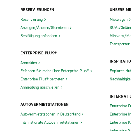
Amos
Ile-Perrot
RESERVIERUNGEN
UNSERE MI
Amqui
Joliette
Reservierung
Mietwagen
Ancienne-Lorette
Lac-Mégan
Anzeigen/Ändern/Stornieren
SUVs/Gelän
Anjou
Laval
Bestätigung anfordern
Minivans/Me
Transporter
Baie-Comeau
Longueuil
ENTERPRISE PLUS®
Baie-Saint-Paul
Longueuil
INSPIRATI
Anmelden
Blainville
Lévis
Erfahren Sie mehr über Enterprise Plus®
Explorer-Hu
BMV Laval
Magog
Enterprise Plus® beitreten
Nachhaltigkei
Boucherville
Maria
Anmeldung abschließen
Brossard
Matane
INTERNATI
Buckingham
Mont-Lauri
AUTOVERMIETSTATIONEN
Enterprise F
Chateauguay
Montreal L
Autovermietstationen in Deutschland
Enterprise I
Cowansville
Montreal M
Internationale Autovermietstationen
Enterprise 
Enterprise S