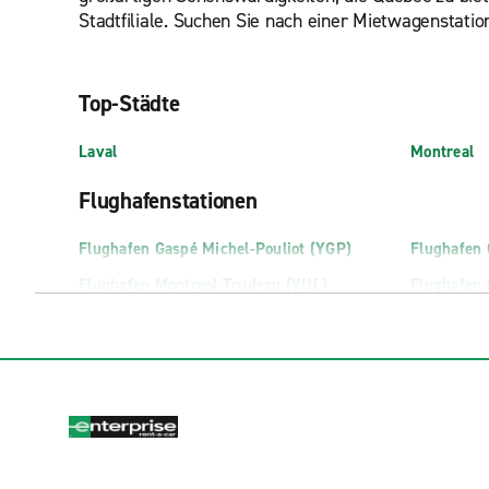
Stadtfiliale. Suchen Sie nach einer Mietwagenstatio
Top-Städte
Laval
Montreal
Flughafenstationen
Flughafen Gaspé Michel-Pouliot (YGP)
Flughafen
Flughafen Montreal Trudeau (YUL)
Flughafen 
Stationen für Exotik-Fahrzeuge
Montreal Exotic and Luxury Car Rental
Stadtfilialen
Alma, Garage Gaudreault
Ile des So