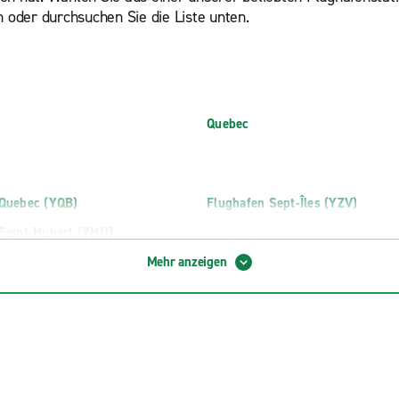
n oder durchsuchen Sie die Liste unten.
Quebec
 Quebec (YQB)
Flughafen Sept-Îles (YZV)
Saint-Hubert (YHU)
Mehr anzeigen
eurs
Montreal, Saint-Leonard