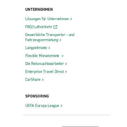
-Nord
Saint-Hyacinthe
UNTERNEHMEN
Saint-Jean-sur-Richelieu
Lösungen für Unternehmen
Saint-Jérôme
FBO/Luftverkehr
Saint-Raymond, Fix Auto
Gewerbliche Transporter - und
Fahrzeugvermietung
Sainte-Agathe-des-Monts
Langzeitmiete
ertrand
Sainte-Catherine
Flexible Monatsmiete
Sainte-Catherine-de-la-Jacques-Cartier
Die Reisesachbearbeiter
Sainte-Julie
Enterprise Travel Direct
CarShare
Sainte-Marie Blais Mazda
Sept-Îles
SPONSORING
Shawinigan
UEFA Europa League
Sherbrooke
Sherbrooke Est