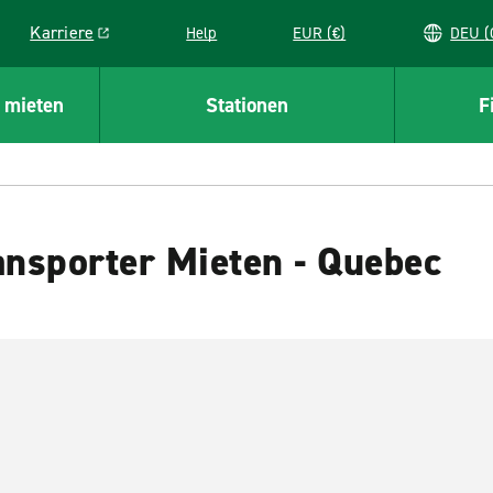
Karriere
Help
EUR (€)
D
Link opens in a new window
 mieten
Stationen
F
nsporter Mieten - Quebec