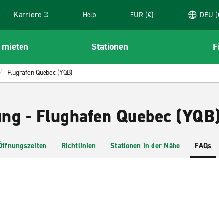
Karriere
Help
EUR (€)
D
Link opens in a new window
 mieten
Stationen
F
Flughafen Quebec (YQB)
ng - Flughafen Quebec (YQB
Öffnungszeiten
Richtlinien
Stationen in der Nähe
FAQs