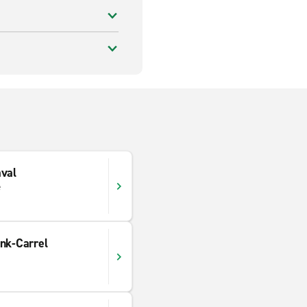
aval
e
nk-Carrel