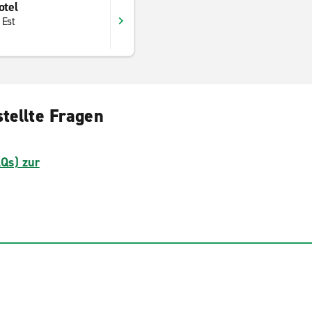
otel
 Est
tellte Fragen
AQs) zur