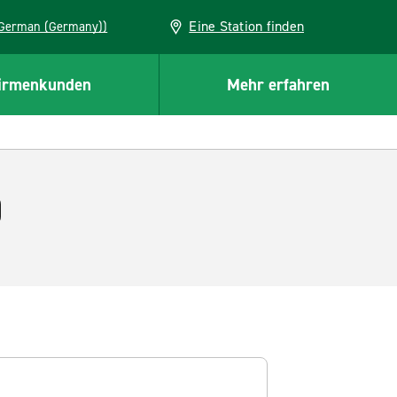
Eine Station finden
EU (German (Germany))
irmenkunden
Mehr erfahren
)