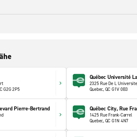
Nähe
Québec Université L
rt
2325 Rue De L Universit
QC G2G 2P5
Quebec, QC G1V 0B3
evard Pierre-Bertrand
Québec City, Rue Fra
nd
1425 Rue Frank-Carrel
Quebec, QC G1N 4N7