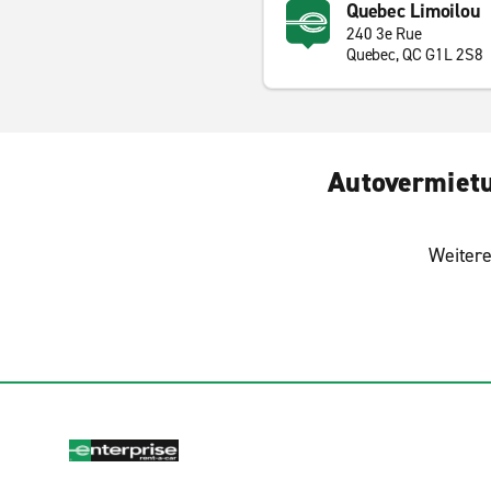
Quebec Limoilou
240 3e Rue
Quebec, QC G1L 2S8
Autovermietu
Weitere