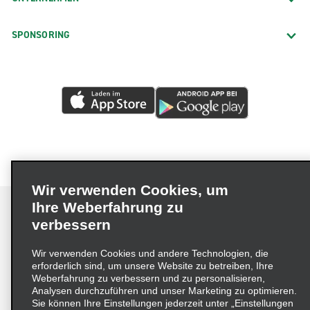
SPONSORING
Wir verwenden Cookies, um
Ihre Weberfahrung zu
verbessern
Impressum
Nutzungsbedingungen
Datenschutzrichtlinie
Wir verwenden Cookies und andere Technologien, die
erforderlich sind, um unsere Website zu betreiben, Ihre
Cookie-Richtlinie
Datenschutzoptionen
Weberfahrung zu verbessern und zu personalisieren,
Lieferkettensorgfaltspflichtengesetz (LkSG) Grundsatzerklärung
Analysen durchzuführen und unser Marketing zu optimieren.
Sie können Ihre Einstellungen jederzeit unter „Einstellungen