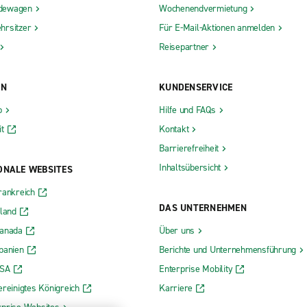
dewagen
Wochenendvermietung
hrsitzer
Für E-Mail-Aktionen anmelden
Reisepartner
ON
KUNDENSERVICE
b
Hilfe und FAQs
t
Kontakt
Barrierefreiheit
Inhaltsübersicht
ONALE WEBSITES
rankreich
DAS UNTERNEHMEN
rland
Kanada
Über uns
panien
Berichte und Unternehmensführung
USA
Enterprise Mobility
ereinigtes Königreich
Karriere