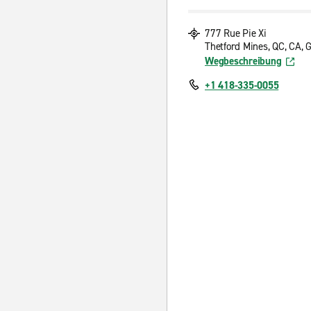
777 Rue Pie Xi
Thetford Mines, QC, CA,
Wegbeschreibung
+1 418-335-0055