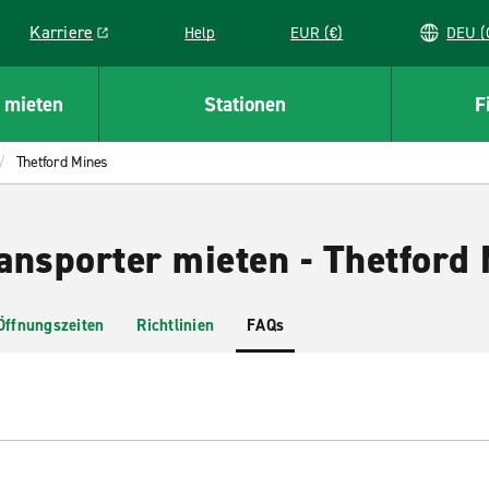
Karriere
Help
EUR (€)
D
Link opens in a new window
 mieten
Stationen
F
Thetford Mines
ansporter mieten - Thetford
Öffnungszeiten
Richtlinien
FAQs