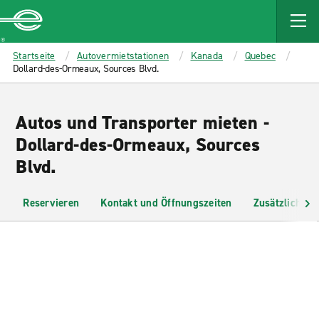
MAIN
CONTENT
Enterprise
Startseite
Autovermietstationen
Kanada
Quebec
Dollard-des-Ormeaux, Sources Blvd.
Autos und Transporter mieten -
Dollard-des-Ormeaux, Sources
Blvd.
Reservieren
Kontakt und Öffnungszeiten
Zusätzliche I