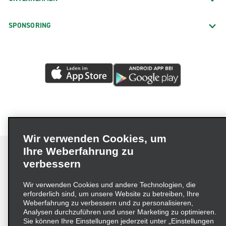
SPONSORING
Wir verwenden Cookies, um
Ihre Weberfahrung zu
verbessern
Impressum
Nutzungsbedingungen
Datenschutzrichtlinie
Wir verwenden Cookies und andere Technologien, die
erforderlich sind, um unsere Website zu betreiben, Ihre
Cookie-Richtlinie
Datenschutzoptionen
Weberfahrung zu verbessern und zu personalisieren,
Lieferkettensorgfaltspflichtengesetz (LkSG) Grundsatzerklärung
Analysen durchzuführen und unser Marketing zu optimieren.
Sie können Ihre Einstellungen jederzeit unter „Einstellungen