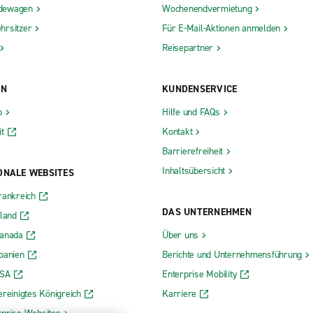
dewagen
Wochenendvermietung
hrsitzer
Für E-Mail-Aktionen anmelden
Reisepartner
ON
KUNDENSERVICE
b
Hilfe und FAQs
t
Kontakt
Barrierefreiheit
Inhaltsübersicht
ONALE WEBSITES
rankreich
DAS UNTERNEHMEN
rland
Kanada
Über uns
panien
Berichte und Unternehmensführung
USA
Enterprise Mobility
ereinigtes Königreich
Karriere