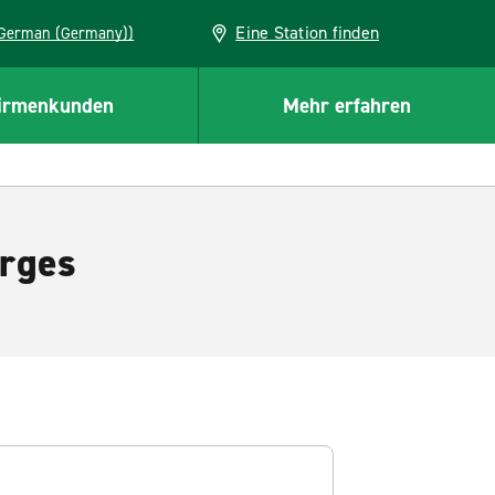
Eine Station finden
EU (German (Germany))
irmenkunden
Mehr erfahren
orges