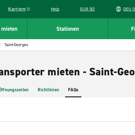
Karriere
Help
EUR (€)
D
Link opens in a new window
 mieten
Stationen
F
Saint-Georges
ansporter mieten - Saint-Ge
Öffnungszeiten
Richtlinien
FAQs