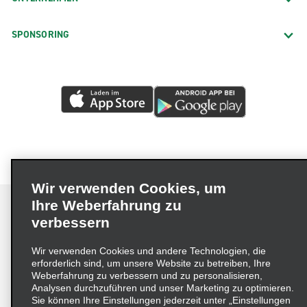
SPONSORING
Wir verwenden Cookies, um
Ihre Weberfahrung zu
verbessern
Impressum
Nutzungsbedingungen
Datenschutzrichtlinie
Wir verwenden Cookies und andere Technologien, die
erforderlich sind, um unsere Website zu betreiben, Ihre
Cookie-Richtlinie
Datenschutzoptionen
Weberfahrung zu verbessern und zu personalisieren,
Lieferkettensorgfaltspflichtengesetz (LkSG) Grundsatzerklärung
Analysen durchzuführen und unser Marketing zu optimieren.
Sie können Ihre Einstellungen jederzeit unter „Einstellungen