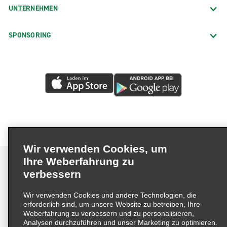
UNTERNEHMEN
SPONSORING
Wir verwenden Cookies, um
Ihre Weberfahrung zu
verbessern
Impressum
Nutzungsbedingungen
Datenschutzrichtlinie
Wir verwenden Cookies und andere Technologien, die
erforderlich sind, um unsere Website zu betreiben, Ihre
Cookie-Richtlinie
Datenschutzoptionen
Weberfahrung zu verbessern und zu personalisieren,
Lieferkettensorgfaltspflichtengesetz (LkSG) Grundsatzerklärung
Analysen durchzuführen und unser Marketing zu optimieren.