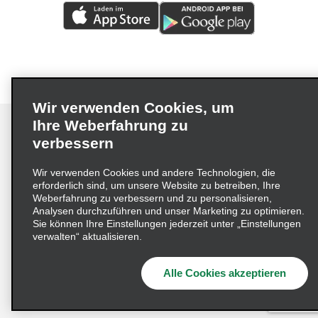
Wir verwenden Cookies, um
Ihre Weberfahrung zu
verbessern
Impressum
Nutzungsbedingungen
Datenschutzrichtlinie
Wir verwenden Cookies und andere Technologien, die
erforderlich sind, um unsere Website zu betreiben, Ihre
Cookie-Richtlinie
Datenschutzoptionen
Weberfahrung zu verbessern und zu personalisieren,
Lieferkettensorgfaltspflichtengesetz (LkSG) Grundsatzerklärung
Analysen durchzuführen und unser Marketing zu optimieren.
Sie können Ihre Einstellungen jederzeit unter „Einstellungen
Beschwerdeverfahren nach dem
verwalten“ aktualisieren.
Lieferkettensorgfaltspflichtengesetz
Alle Cookies akzeptieren
© 2026 Enterprise Holdings, Inc. Alle Rechte vorbehalten