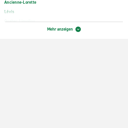
Ancienne-Lorette
Lévis
Quebec Limoilou
Mehr anzeigen
Québec City, Beauport
Québec City, Boulevard Pierre-Bertrand
Québec City, Delta Hotel
Québec City, Rue Frank-Carrel
Québec Université Laval