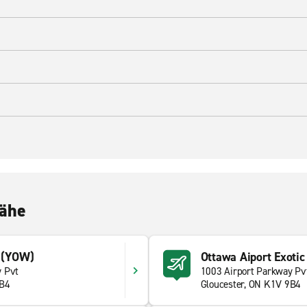
Nähe
 (YOW)
Ottawa Aiport Exoti
y Pvt
1003 Airport Parkway Pv
9B4
Gloucester, ON K1V 9B4