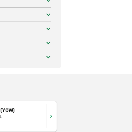
c (YOW)
t.