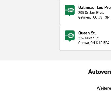
Gatineau, Les Pr
205 Greber Blvd.
Gatineau, QC J8T 3R1
Queen St.
226 Queen St
Ottawa, ON K1P 5E4
Autoverm
Weitere