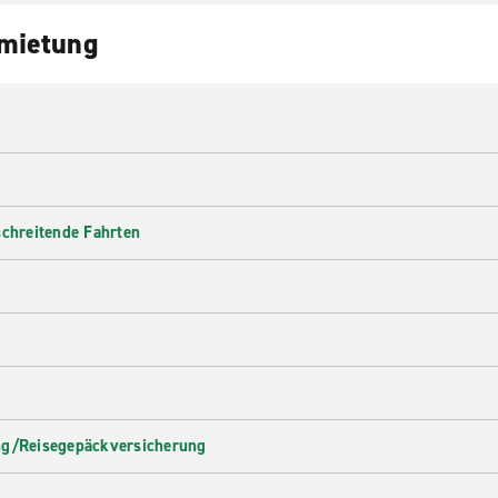
nmietung
schreitende Fahrten
ng/Reisegepäckversicherung