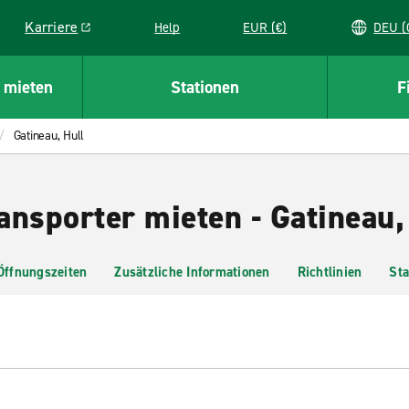
Karriere
Help
EUR (€)
D
Link opens in a new window
 mieten
Stationen
F
Gatineau, Hull
ansporter mieten - Gatineau,
Öffnungszeiten
Zusätzliche Informationen
Richtlinien
Sta