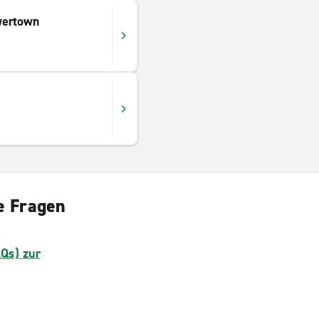
wertown
te Fragen
AQs) zur