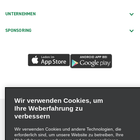
UNTERNEHMEN
SPONSORING
Wir verwenden Cookies, um
Ihre Weberfahrung zu
verbessern
Impressum
Nutzungsbedingungen
Datenschutzrichtlinie
Wir verwenden Cookies und andere Technologien, die
erforderlich sind, um unsere Website zu betreiben, Ihre
Cookie-Richtlinie
Datenschutzoptionen