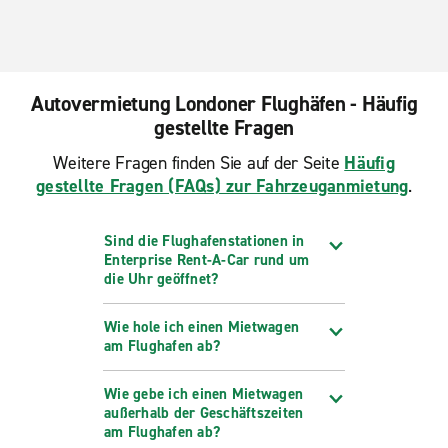
Finchley
Hanworth
Harrow
Autovermietung Londoner Flughäfen - Häufig
Hounslow
gestellte Fragen
Kingston upon Thames
Weitere Fragen finden Sie auf der Seite
Häufig
gestellte Fragen (FAQs) zur Fahrzeuganmietung
.
London Marylebone
London Paddington Bahnhof
Sind die Flughafenstationen in
London Waterloo
Enterprise Rent-A-Car rund um
die Uhr geöffnet?
London Waterloo Bahnhof
London, Bahnhof St. Pancras
Wie hole ich einen Mietwagen
am Flughafen ab?
London, Bow
London, Brentford
Wie gebe ich einen Mietwagen
außerhalb der Geschäftszeiten
London, Hammersmith
am Flughafen ab?