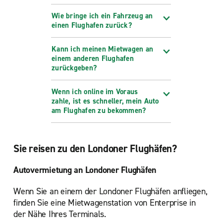
London, Ilford
Wie bringe ich ein Fahrzeug an
London, Kingsbury
einen Flughafen zurück?
London, Lewisham
Kann ich meinen Mietwagen an
London, Park Lane
einem anderen Flughafen
London, Park Royal
zurückgeben?
London, Peckham
Wenn ich online im Voraus
London, Russell Square
zahle, ist es schneller, mein Auto
am Flughafen zu bekommen?
London, Sydenham
London, Thornton Heath
Sie reisen zu den Londoner Flughäfen?
London, Tower Bridge
New Malden
Autovermietung an Londoner Flughäfen
Palmers Green
Wenn Sie an einem der Londoner Flughäfen anfliegen,
Romford
finden Sie eine Mietwagenstation von Enterprise in
Sidcup
der Nähe Ihres Terminals.