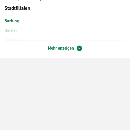
Stadtfilialen
Barking
Barnet
Battersea
Mehr anzeigen
Beckenham
Bexley
Chingford
Croydon, Zentrum
Dagenham
Docklands
Earlsfield
Enfield Baker Street
Epsom