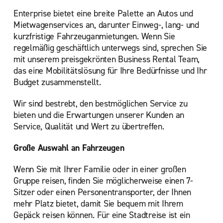
South Croydon
Enterprise bietet eine breite Palette an Autos und
Southall
Mietwagenservices an, darunter Einweg-, lang- und
kurzfristige Fahrzeuganmietungen. Wenn Sie
Southbank
regelmäßig geschäftlich unterwegs sind, sprechen Sie
Uxbridge
mit unserem preisgekrönten Business Rental Team,
das eine Mobilitätslösung für Ihre Bedürfnisse und Ihr
Waltham Abbey
Budget zusammenstellt.
Watford
Wir sind bestrebt, den bestmöglichen Service zu
Wembley Nord
bieten und die Erwartungen unserer Kunden an
Woolwich
Service, Qualität und Wert zu übertreffen.
Große Auswahl an Fahrzeugen
Wenn Sie mit Ihrer Familie oder in einer großen
Gruppe reisen, finden Sie möglicherweise einen 7-
Sitzer oder einen Personentransporter, der Ihnen
mehr Platz bietet, damit Sie bequem mit Ihrem
Gepäck reisen können. Für eine Stadtreise ist ein