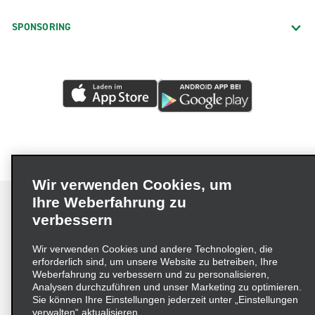
SPONSORING
Wir verwenden Cookies, um
Ihre Weberfahrung zu
verbessern
Impressum
Nutzungsbedingungen
Datenschutzrichtlinie
Wir verwenden Cookies und andere Technologien, die
erforderlich sind, um unsere Website zu betreiben, Ihre
Cookie-Richtlinie
Datenschutzoptionen
Weberfahrung zu verbessern und zu personalisieren,
Lieferkettensorgfaltspflichtengesetz (LkSG) Grundsatzerklärung
Analysen durchzuführen und unser Marketing zu optimieren.
Sie können Ihre Einstellungen jederzeit unter „Einstellungen
Beschwerdeverfahren nach dem
verwalten“ aktualisieren.