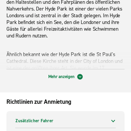
den Haltestellen und den Fahrplänen des öffentlichen
Nahverkehrs. Der Hyde Park ist einer der vielen Parks
Londons und ist zentral in der Stadt gelegen. Im Hyde
Park befindet sich ein See, den die Londoner und ihre
Gäste für allerlei Freizeitaktivitäten wie Schwimmen
und Rudern nutzen.
Ähnlich bekannt wie der Hyde Park ist die St Paul's
Cathedral. Diese Kirche steht in der City of London und
ist eine der größten ihrer Art. Sie wurde im 17.
Jahrhundert gebaut. Etwas weiter, in Westminster,
Mehr anzeigen
befindet sich der Buckingham Palace. Er ist die
offizielle Residenz des englischen Staatsoberhauptes.
Die Wachablösung der Königsgarde vor dem
Richtlinien zur Anmietung
Buckingham Palace ist eines der täglichen Highlights.
Die berühmteste Straße in London ist sicherlich
Downing Street. Hier wohnen der englische
Zusätzlicher Fahrer
Premierminister und auch der Schatzkanzler. Am
Südufer der Themse befindet sich mit London Eye eine