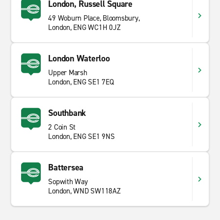
London, Russell Square
Kundenservice zu großartigen Preisen. Enterprise
bietet Ihnen eine große Auswahl an Auswahl and
49 Woburn Place, Bloomsbury,
London, ENG WC1H 0JZ
Mietwagen und
Transporter
zur Kurz- oder
Langzeitmiete. Ob Sie mit Freunden, Familie oder
geschäftlich unterwegs sind, wir können Ihnen für jeden
London Waterloo
Anlass etwas bieten. Schauen Sie sich einfach unser
Upper Marsh
großes Angebot an und beginnen Sie Ihre Reise mit
London, ENG SE1 7EQ
Enterprise Rent-A-Car.
Southbank
2 Coin St
London, ENG SE1 9NS
Battersea
Sopwith Way
London, WND SW118AZ