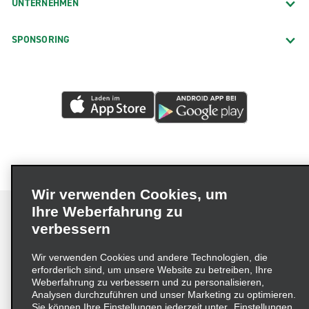
UNTERNEHMEN
SPONSORING
Wir verwenden Cookies, um
Ihre Weberfahrung zu
verbessern
Impressum
Nutzungsbedingungen
Datenschutzrichtlinie
Wir verwenden Cookies und andere Technologien, die
erforderlich sind, um unsere Website zu betreiben, Ihre
Cookie-Richtlinie
Datenschutzoptionen
Weberfahrung zu verbessern und zu personalisieren,
Lieferkettensorgfaltspflichtengesetz (LkSG) Grundsatzerklärung
Analysen durchzuführen und unser Marketing zu optimieren.
Sie können Ihre Einstellungen jederzeit unter „Einstellungen