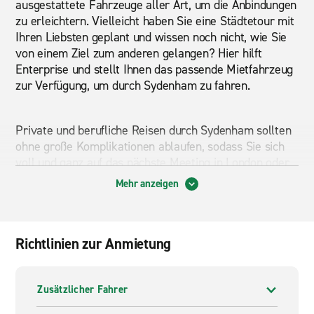
ausgestattete Fahrzeuge aller Art, um die Anbindungen
zu erleichtern. Vielleicht haben Sie eine Städtetour mit
Ihren Liebsten geplant und wissen noch nicht, wie Sie
von einem Ziel zum anderen gelangen? Hier hilft
Enterprise und stellt Ihnen das passende Mietfahrzeug
zur Verfügung, um durch Sydenham zu fahren.
Private und berufliche Reisen durch Sydenham sollten
ohne große Komplikationen ablaufen, sodass Sie sich
voll und ganz auf das nächste Meeting in London oder
auf die Erlebnisse mit Ihrer Familie beim Erkunden von
Mehr anzeigen
Sydenham konzentrieren können. Um unbesorgt alle
geplanten Strecken zu meistern, bietet Ihnen
Enterprise passende Fahrzeuge an. In Sydenham finden
Richtlinien zur Anmietung
Sie Enterprise direkt vor Ort in der Sydenham Road,
die Sie auch mit öffentlichen Verkehrsmitteln praktisch
erreichen können. Mit der Anmietung eines Mietwagens
Zusätzlicher Fahrer
sparen Sie viel Zeit und Mühe bei Ihrer Reise durch
Sydenham, sodass Sie maximale Freude an Ihren