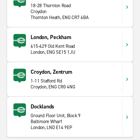
Wenn Sie nach einem günstigen
Miettransporter
oder
18-28 Thornton Road
Mietwagen suchen sind Sie bei uns genau richtig. Ob
Croydon
Thornton Heath, ENG CR7 6BA
Luxusautos, Transporter, Kleinwagen oder SUVs,
besuchen Sie unsere Filialseiten und finden Sie das
passende Mietfahrzeug für Ihre Bedürfnisse. Wir bieten
London, Peckham
sowohl Kurz- als auch Langzeitmieten. In Sydenham
615-629 Old Kent Road
gibt es viel zu entdecken, weshalb ein Mietwagen das
London, ENG SE15 1JU
Besichtigen und Erkunden der Sehenswürdigkeiten
erleichtert. Beginnen Sie Ihre Reise mit Enterprise
Rent-A-Car.
Croydon, Zentrum
1-11 Stafford Rd
Croydon, ENG CR0 4NG
Docklands
Ground Floor Unit, Block 9
Baltimore Wharf
London, LND E14 9EP