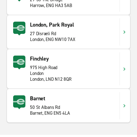
Überzeugungen, Geschichte und Traditionen der Hindus
Harrow, ENG HA3 5AB
in klaren, zugänglichen Begriffen erläutert.
Dieser Teil des Nordwestens Londons ist geschäftig,
London, Park Royal
ohne sich überstürzt zu fühlen. Wenn Sie sich vom
27 Disraeli Rd
Zentrum entfernen, wird der Verkehr erleichtert, und
London, ENG NW10 7AX
das Straßennetz bietet schnellen Zugang zur M1, M25
und den äußeren Vororten. Dieser Bereich eignet sich
gleichermaßen für kurze lokale Hops und längere
Finchley
regionale Fahrten.
975 High Road
London
London, LND N12 8QR
Barnet
50 St Albans Rd
Barnet, ENG EN5 4LA