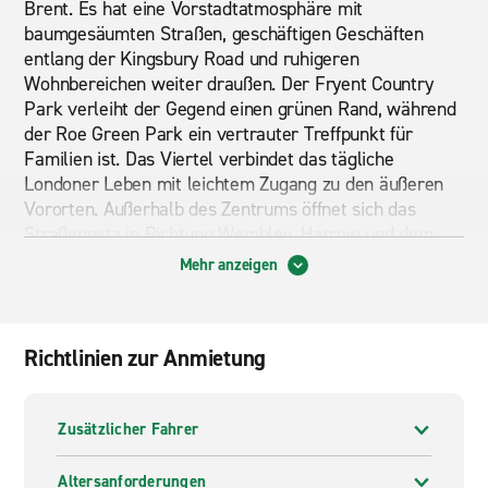
Brent. Es hat eine Vorstadtatmosphäre mit
baumgesäumten Straßen, geschäftigen Geschäften
entlang der Kingsbury Road und ruhigeren
Wohnbereichen weiter draußen. Der Fryent Country
Park verleiht der Gegend einen grünen Rand, während
der Roe Green Park ein vertrauter Treffpunkt für
Familien ist. Das Viertel verbindet das tägliche
Londoner Leben mit leichtem Zugang zu den äußeren
Vororten. Außerhalb des Zentrums öffnet sich das
Straßennetz in Richtung Wembley, Harrow und dem
breiteren M1-Korridor. Kingsbury ist somit eine
Mehr anzeigen
praktische Basis für Reisen durch den Norden Londons
und in die Heimatbezirke.
Ein Mietwagen von Kingsbury gibt Ihnen die Freiheit,
Richtlinien zur Anmietung
Ihre eigene Route durch London und in die umliegenden
Regionen zu planen. Sie können nach St. Albans fahren,
nach Norden Richtung Watford fahren oder einen
Zusätzlicher Fahrer
langsameren Tagesausflug in die Chilterns
Unternehmen. Mit der Autovermietung London
Altersanforderungen