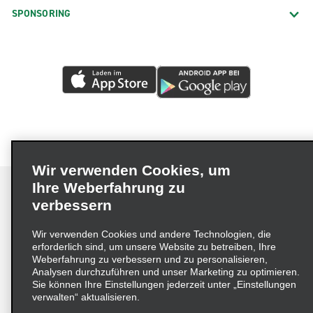
SPONSORING
Wir verwenden Cookies, um
Ihre Weberfahrung zu
verbessern
Impressum
Nutzungsbedingungen
Datenschutzrichtlinie
Wir verwenden Cookies und andere Technologien, die
erforderlich sind, um unsere Website zu betreiben, Ihre
Cookie-Richtlinie
Datenschutzoptionen
Weberfahrung zu verbessern und zu personalisieren,
Lieferkettensorgfaltspflichtengesetz (LkSG) Grundsatzerklärung
Analysen durchzuführen und unser Marketing zu optimieren.
Sie können Ihre Einstellungen jederzeit unter „Einstellungen
Beschwerdeverfahren nach dem
verwalten“ aktualisieren.
Lieferkettensorgfaltspflichtengesetz