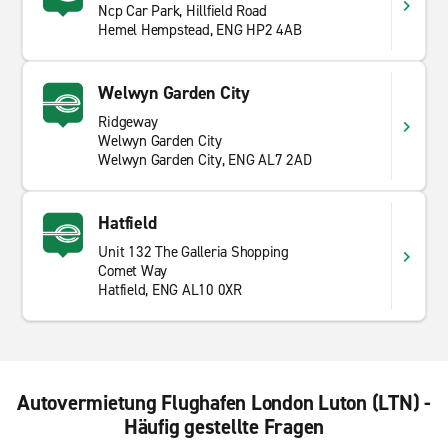
Ncp Car Park, Hillfield Road
möchten. Egal, ob Sie für einen Tag oder einen
Hemel Hempstead, ENG HP2 4AB
längeren Aufenthalt hier sind, ein Auto macht einen
kurzen Besuch zu etwas viel lohnenswerterer.
Welwyn Garden City
Ridgeway
Welwyn Garden City
Welwyn Garden City, ENG AL7 2AD
Hatfield
Unit 132 The Galleria Shopping
Comet Way
Hatfield, ENG AL10 0XR
Autovermietung Flughafen London Luton (LTN) -
Häufig gestellte Fragen