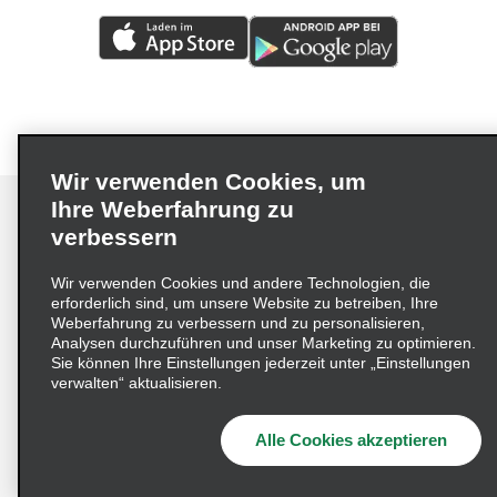
Wir verwenden Cookies, um
Ihre Weberfahrung zu
verbessern
Impressum
Nutzungsbedingungen
Datenschutzrichtlinie
Wir verwenden Cookies und andere Technologien, die
erforderlich sind, um unsere Website zu betreiben, Ihre
Cookie-Richtlinie
Datenschutzoptionen
Weberfahrung zu verbessern und zu personalisieren,
Lieferkettensorgfaltspflichtengesetz (LkSG) Grundsatzerklärung
Analysen durchzuführen und unser Marketing zu optimieren.
Sie können Ihre Einstellungen jederzeit unter „Einstellungen
Beschwerdeverfahren nach dem
verwalten“ aktualisieren.
Lieferkettensorgfaltspflichtengesetz
Alle Cookies akzeptieren
© 2026 Enterprise Holdings, Inc. Alle Rechte vorbehalten