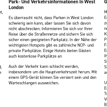
Park- Und Verkehrsinformationen In West
G
London
t,
M
E
Es überrascht nicht, dass Parken in West London
z
schwierig sein kann, aber lassen Sie sich davon
n
nicht abschrecken. Informieren Sie sich vor Ihrer
K
Reise über die Straßennetze und sichern Sie sich
P
sicher einen geeigneten Parkplatz. In der Nähe der
F
wichtigsten Hotspots gibt es zahlreiche NCP- und
E
private Parkplätze. Einige Hotels bieten Gästen
I
auch kostenlose Parkplätze an
S
Auch der Verkehr kann schlecht werden,
,
S
insbesondere um die Hauptverkehrszeit herum. Mit
e
a
einem GPS-Gerät können Sie versiert sein und den
U
Warteschlangen ausweichen.
E
T
V
B