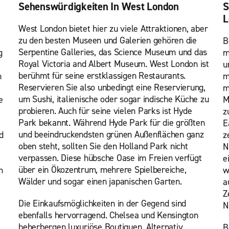
Sehenswürdigkeiten In West London
S
L
West London bietet hier zu viele Attraktionen, aber
zu den besten Museen und Galerien gehören die
B
Serpentine Galleries, das Science Museum und das
g
m
Royal Victoria and Albert Museum. West London ist
u
berühmt für seine erstklassigen Restaurants.
n
m
Reservieren Sie also unbedingt eine Reservierung,
m
um Sushi, italienische oder sogar indische Küche zu
e
M
probieren. Auch für seine vielen Parks ist Hyde
z
Park bekannt. Während Hyde Park für die größten
E
und beeindruckendsten grünen Außenflächen ganz
d
z
oben steht, sollten Sie den Holland Park nicht
N
verpassen. Diese hübsche Oase im Freien verfügt
e
über ein Ökozentrum, mehrere Spielbereiche,
n
w
Wälder und sogar einen japanischen Garten.
a
Z
Die Einkaufsmöglichkeiten in der Gegend sind
N
ebenfalls hervorragend. Chelsea und Kensington
beherbergen luxuriöse Boutiquen. Alternativ
B