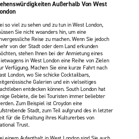
ehenswürdigkeiten Außerhalb Von West
ondon
ei so viel zu sehen und zu tun in West London,
üssen Sie nicht woanders hin, um eine
nvergessliche Reise zu machen. Wenn Sie jedoch
ehr von der Stadt oder dem Land erkunden
öchten, stehen Ihnen bei der Anmietung eines
ietwagens in West London eine Reihe von Zielen
ur Verfügung. Machen Sie eine kurze Fahrt nach
ast London, wo Sie schicke Cocktailbars,
eitgenössische Galerien und ein vielseitiges
achtleben entdecken können. South London hat
inige Gebiete, die bei Touristen immer beliebter
erden. Zum Beispiel ist Croydon eine
ufstrebende Stadt, zum Teil aufgrund des in letzter
eit für die Erhaltung ihres Kulturerbes von
ational Trust.
ei einem Aufenthalt in West London sind Sie auch