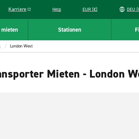
Karriere
Help
EUR (€)
D
Link opens in a new window
 mieten
Stationen
F
h
London West
nsporter Mieten - London W