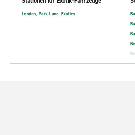
Stationen für Exotik-Fahrzeuge
St
London, Park Lane, Exotics
Ba
Ba
Ba
B
Be
Ch
Cr
D
Do
Ea
En
E
Fi