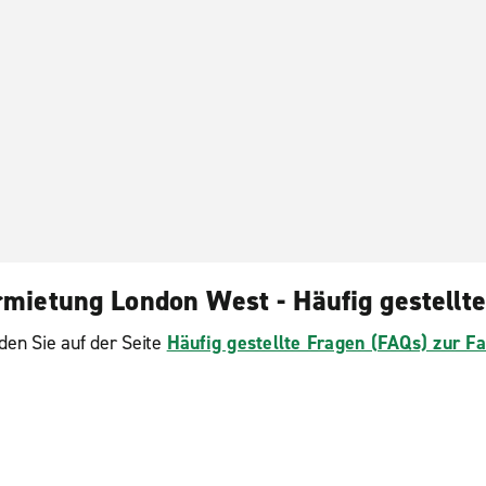
nworth
London, Park Royal
arrow
London, Peckham
unslow
London, Russell Square
mietung London West - Häufig gestellt
den Sie auf der Seite
Häufig gestellte Fragen (FAQs) zur 