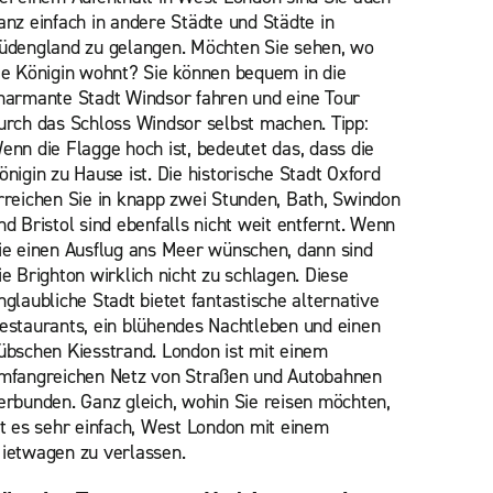
anz einfach in andere Städte und Städte in
üdengland zu gelangen. Möchten Sie sehen, wo
ie Königin wohnt? Sie können bequem in die
harmante Stadt Windsor fahren und eine Tour
urch das Schloss Windsor selbst machen. Tipp:
enn die Flagge hoch ist, bedeutet das, dass die
önigin zu Hause ist. Die historische Stadt Oxford
rreichen Sie in knapp zwei Stunden, Bath, Swindon
nd Bristol sind ebenfalls nicht weit entfernt. Wenn
ie einen Ausflug ans Meer wünschen, dann sind
ie Brighton wirklich nicht zu schlagen. Diese
nglaubliche Stadt bietet fantastische alternative
estaurants, ein blühendes Nachtleben und einen
übschen Kiesstrand. London ist mit einem
mfangreichen Netz von Straßen und Autobahnen
erbunden. Ganz gleich, wohin Sie reisen möchten,
st es sehr einfach, West London mit einem
ietwagen zu verlassen.