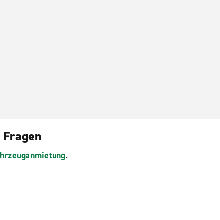
Wembley Nord
Woolwich
e Fragen
Fahrzeuganmietung
.