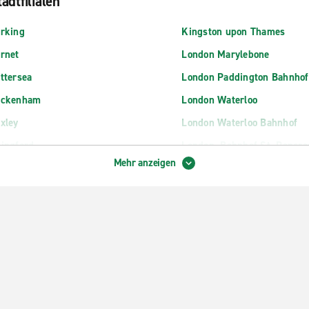
adtfilialen
rking
Kingston upon Thames
rnet
London Marylebone
ttersea
London Paddington Bahnhof
eckenham
London Waterloo
xley
London Waterloo Bahnhof
ingford
London, Bahnhof St. Pancra
Mehr anzeigen
oydon, Zentrum
London, Bow
agenham
London, Brentford
cklands
London, Hammersmith
rlsfield
London, Ilford
field Baker Street
London, Kingsbury
psom
London, Lewisham
nchley
London, Park Lane