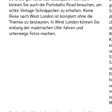
können Sie auch die Portobello Road besuchen, um
g
echte Vintage-Schnäppchen zu erhalten. Keine
S
Reise nach West London ist komplett ohne die
d
Themse zu bestaunen. In West London können Sie
c
entlang der malerischen Ufer fahren und
d
unterwegs Fotos machen.
W
K
e
u
S
S
u
R
h
u
v
i
M