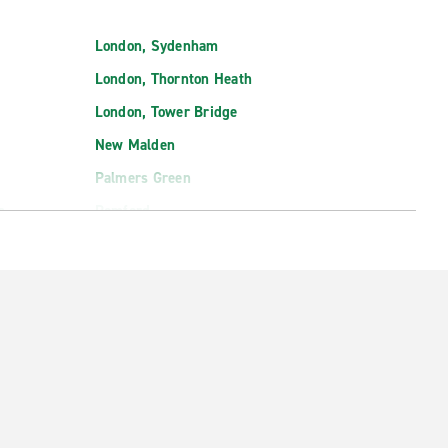
London, Sydenham
London, Thornton Heath
London, Tower Bridge
New Malden
Palmers Green
s
Romford
Sidcup
South Croydon
Southall
Southbank
Uxbridge
Waltham Abbey
Watford