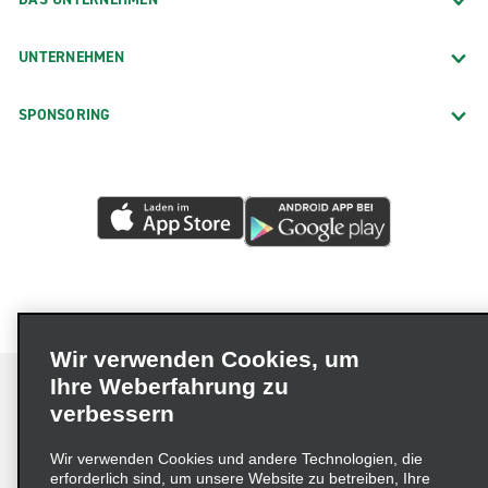
UNTERNEHMEN
SPONSORING
Wir verwenden Cookies, um
Ihre Weberfahrung zu
verbessern
Impressum
Nutzungsbedingungen
Datenschutzrichtlinie
Wir verwenden Cookies und andere Technologien, die
erforderlich sind, um unsere Website zu betreiben, Ihre
Cookie-Richtlinie
Datenschutzoptionen