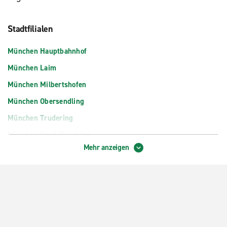
Stadtfilialen
München Hauptbahnhof
München Laim
München Milbertshofen
München Obersendling
München Trudering
München-Nord/Garching
Mehr anzeigen
Ottobrunn
ROHDE & SCHWARZ Nur für Mitarbeiter
im Steigenberger Hotel München