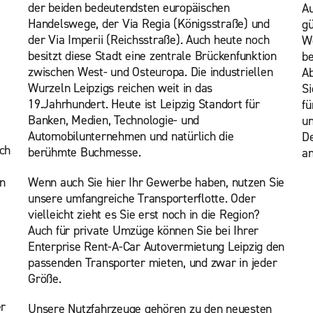
der beiden bedeutendsten europäischen
Au
Handelswege, der Via Regia (Königsstraße) und
gü
der Via Imperii (Reichsstraße). Auch heute noch
We
besitzt diese Stadt eine zentrale Brückenfunktion
be
zwischen West- und Osteuropa. Die industriellen
Ab
Wurzeln Leipzigs reichen weit in das
Si
19.Jahrhundert. Heute ist Leipzig Standort für
fü
Banken, Medien, Technologie- und
un
Automobilunternehmen und natürlich die
De
ch
berühmte Buchmesse.
an
en
Wenn auch Sie hier Ihr Gewerbe haben, nutzen Sie
unsere umfangreiche Transporterflotte. Oder
vielleicht zieht es Sie erst noch in die Region?
Auch für private Umzüge können Sie bei Ihrer
Enterprise Rent-A-Car Autovermietung Leipzig den
passenden Transporter mieten, und zwar in jeder
Größe.
er
Unsere Nutzfahrzeuge gehören zu den neuesten