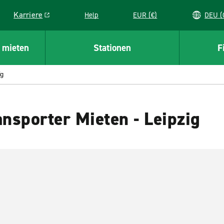
Karriere
Help
EUR (€)
D
Link opens in a new window
 mieten
Stationen
F
ig
nsporter Mieten - Leipzig