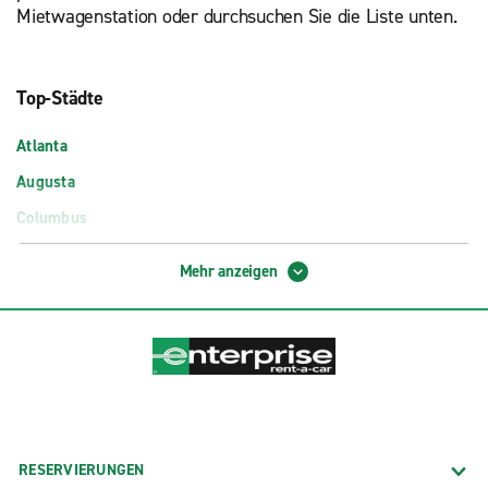
Mietwagenstation oder durchsuchen Sie die Liste unten.
Top-Städte
Atlanta
Augusta
Columbus
Macon
Mehr anzeigen
Savannah
Flughafenstationen
Albany Southwest Georgia Reg. Flughafen (ABY)
Flughafen Atlanta (Exotik-Anmietung) (ATL)
Flughafen Atlanta Hartsfield-Jackson (ATL)
RESERVIERUNGEN
Flughafen Augusta (AGS)