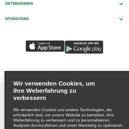
UNTERNEHMEN
Atlanta, Buckhead Piedmont Rd.
Atlanta, College Park
SPONSORING
Atlanta, Forest Park
Atlanta, Hapeville
Atlanta, Midtown Howell Mill
Atlanta, South Buckhead
Augusta Zentrum, Walton Way
Augusta, Gordon Hwy.
Augusta, Washington Rd.
Wir verwenden Cookies, um
Ihre Weberfahrung zu
Bainbridge
verbessern
Blairsville
Impressum
Nutzungsbedingungen
Datenschutzrichtlinie
Blue Ridge
Wir verwenden Cookies und andere Technologien, die
erforderlich sind, um unsere Website zu betreiben, Ihre
Cookie-Richtlinie
Datenschutzoptionen
Bogart
Weberfahrung zu verbessern und zu personalisieren,
Lieferkettensorgfaltspflichtengesetz (LkSG) Grundsatzerklärung
Analysen durchzuführen und unser Marketing zu optimieren.
Brunswick