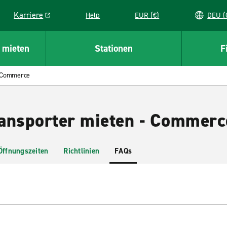
Karriere
Help
EUR (€)
D
Link opens in a new window
 mieten
Stationen
F
Commerce
ansporter mieten - Commerc
Öffnungszeiten
Richtlinien
FAQs