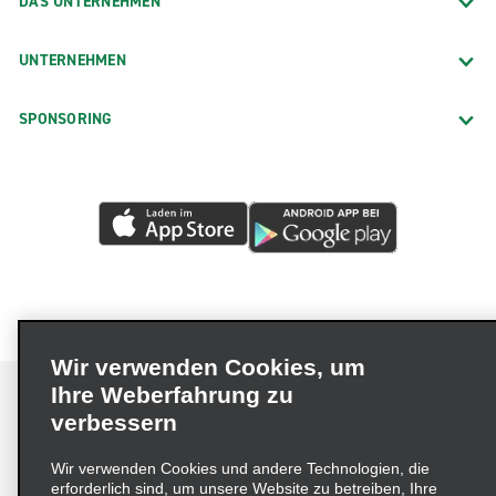
DAS UNTERNEHMEN
UNTERNEHMEN
SPONSORING
Wir verwenden Cookies, um
Ihre Weberfahrung zu
verbessern
Impressum
Nutzungsbedingungen
Datenschutzrichtlinie
Wir verwenden Cookies und andere Technologien, die
erforderlich sind, um unsere Website zu betreiben, Ihre